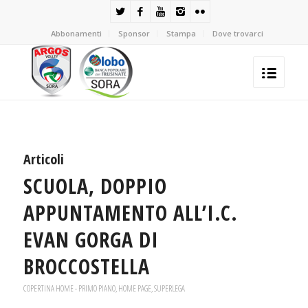
Abbonamenti
Sponsor
Stampa
Dove trovarci
Articoli
SCUOLA, DOPPIO
APPUNTAMENTO ALL’I.C.
EVAN GORGA DI
BROCCOSTELLA
COPERTINA HOME - PRIMO PIANO
,
HOME PAGE
,
SUPERLEGA