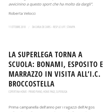
avvicinino a questo sport che ha molto da dargli”.
Roberta Velocci
11 OTTOBRE 2018
/
DA
CARLA DE CARIS – RESP.LE UFF. STAMPA
LA SUPERLEGA TORNA A
SCUOLA: BONAMI, ESPOSITO E
MARRAZZO IN VISITA ALL’I.C.
BROCCOSTELLA
COPERTINA HOME - PRIMO PIANO
,
HOME PAGE
,
SUPERLEGA
Prima campanella dell’anno per i ragazzi dell’Argos