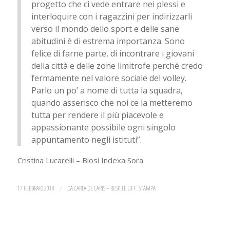
progetto che ci vede entrare nei plessi e
interloquire con i ragazzini per indirizzarli
verso il mondo dello sport e delle sane
abitudini è di estrema importanza. Sono
felice di farne parte, di incontrare i giovani
della città e delle zone limitrofe perché credo
fermamente nel valore sociale del volley.
Parlo un po’ a nome di tutta la squadra,
quando asserisco che noi ce la metteremo
tutta per rendere il più piacevole e
appassionante possibile ogni singolo
appuntamento negli istituti”.
Cristina Lucarelli – Biosì Indexa Sora
17 FEBBRAIO 2018
/
DA
CARLA DE CARIS – RESP.LE UFF. STAMPA