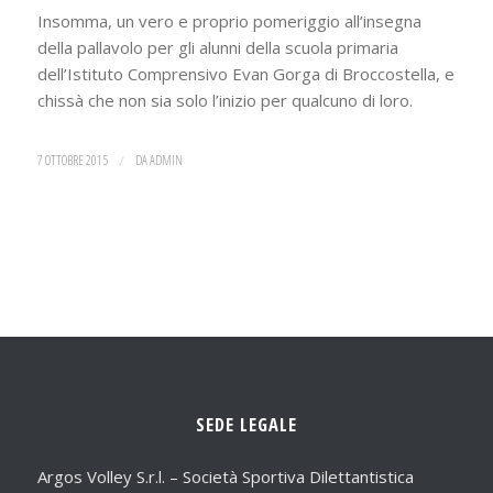
Insomma, un vero e proprio pomeriggio all’insegna
della pallavolo per gli alunni della scuola primaria
dell’Istituto Comprensivo Evan Gorga di Broccostella, e
chissà che non sia solo l’inizio per qualcuno di loro.
7 OTTOBRE 2015
/
DA
ADMIN
SEDE LEGALE
Argos Volley S.r.l. – Società Sportiva Dilettantistica