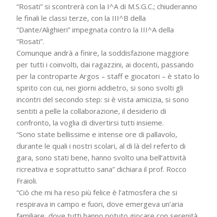
“Rosati” si scontrerà con la I^A di M.S.G.C.; chiuderanno
le finali le classi terze, con la III^B della
“Dante/Alighieri” impegnata contro la III^A della
“Rosati”.
Comunque andrà a finire, la soddisfazione maggiore
per tutti i coinvolti, dai ragazzini, ai docenti, passando
per la controparte Argos – staff e giocatori – è stato lo
spirito con cui, nei giorni addietro, si sono svolti gli
incontri del secondo step: si è vista amicizia, si sono
sentiti a pelle la collaborazione, il desiderio di
confronto, la voglia di divertirsi tutti insieme.
“Sono state bellissime e intense ore di pallavolo,
durante le quali i nostri scolari, al di là del referto di
gara, sono stati bene, hanno svolto una bell’attività
ricreativa e soprattutto sana” dichiara il prof. Rocco
Fraioli.
“Ciò che mi ha reso più felice è l’atmosfera che si
respirava in campo e fuori, dove emergeva un’aria
familiare, dove tutti hanno potuto giocare con serenità,