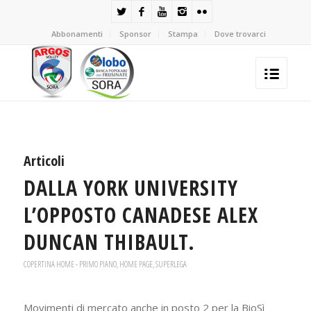
Abbonamenti
Sponsor
Stampa
Dove trovarci
Articoli
DALLA YORK UNIVERSITY
L’OPPOSTO CANADESE ALEX
DUNCAN THIBAULT.
COPERTINA HOME - PRIMO PIANO
,
HOME PAGE
,
SUPERLEGA
Movimenti di mercato anche in posto 2 per la BioSì