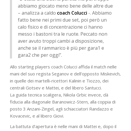
abbiamo giocato meno bene delle altre due
– analizza a caldo
coach Colucci
-. Abbiamo
fatto bene nei primi due set, poi però un
calo fisico e di concentrazione ci hanno
messo i bastoni tra le ruote. Peccato non
aver avuto troppi cambi a disposizione,
anche se il rammarico è più per gara1 e
gara2 che per oggi”.
Allo starting players coach Colucci affida il match nelle
mani del suo regista Seganov e dell’opposto Miskevich,
in quelle dei martelli-ricettori Kalinin e Tiozzo, dei
centrali Gotsev e Mattei, e del libero Santucci.
La guida tecnica scaligera, Nikola Grbic invece, dà
fiducia alla diagonale Baranowicz-Stern, alla coppia di
posto 3 Anzani-Zingel, agli schiacciatori Randazzo e
Kovacevic, e al libero Giovi.
La battuta d’apertura è nelle mani di Mattei e, dopo il