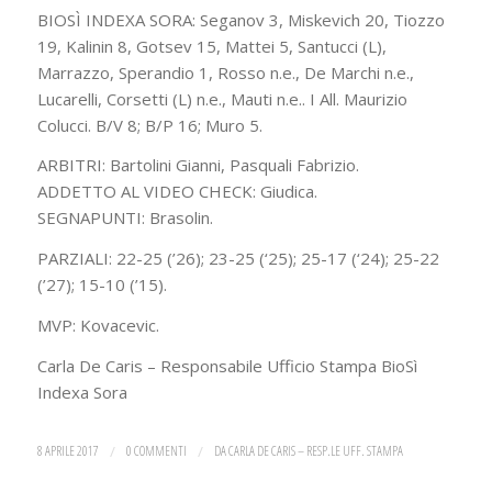
BIOSÌ INDEXA SORA: Seganov 3, Miskevich 20, Tiozzo
19, Kalinin 8, Gotsev 15, Mattei 5, Santucci (L),
Marrazzo, Sperandio 1, Rosso n.e., De Marchi n.e.,
Lucarelli, Corsetti (L) n.e., Mauti n.e.. I All. Maurizio
Colucci. B/V 8; B/P 16; Muro 5.
ARBITRI: Bartolini Gianni, Pasquali Fabrizio.
ADDETTO AL VIDEO CHECK: Giudica.
SEGNAPUNTI: Brasolin.
PARZIALI: 22-25 (’26); 23-25 (‘25); 25-17 (‘24); 25-22
(’27); 15-10 (’15).
MVP: Kovacevic.
Carla De Caris – Responsabile Ufficio Stampa BioSì
Indexa Sora
8 APRILE 2017
/
0 COMMENTI
/
DA
CARLA DE CARIS – RESP.LE UFF. STAMPA