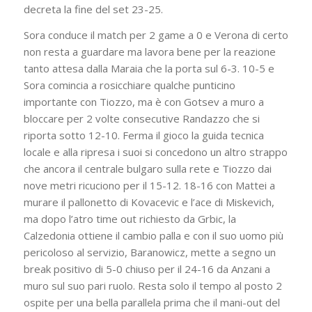
decreta la fine del set 23-25.
Sora conduce il match per 2 game a 0 e Verona di certo
non resta a guardare ma lavora bene per la reazione
tanto attesa dalla Maraia che la porta sul 6-3. 10-5 e
Sora comincia a rosicchiare qualche punticino
importante con Tiozzo, ma è con Gotsev a muro a
bloccare per 2 volte consecutive Randazzo che si
riporta sotto 12-10. Ferma il gioco la guida tecnica
locale e alla ripresa i suoi si concedono un altro strappo
che ancora il centrale bulgaro sulla rete e Tiozzo dai
nove metri ricuciono per il 15-12. 18-16 con Mattei a
murare il pallonetto di Kovacevic e l’ace di Miskevich,
ma dopo l’atro time out richiesto da Grbic, la
Calzedonia ottiene il cambio palla e con il suo uomo più
pericoloso al servizio, Baranowicz, mette a segno un
break positivo di 5-0 chiuso per il 24-16 da Anzani a
muro sul suo pari ruolo. Resta solo il tempo al posto 2
ospite per una bella parallela prima che il mani-out del