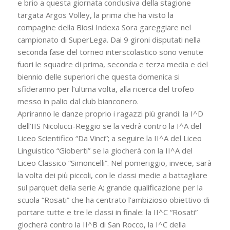
e brio a questa giornata conclusiva della stagione
targata Argos Volley, la prima che ha visto la
compagine della Biosì Indexa Sora gareggiare nel
campionato di SuperLega. Dai 9 gironi disputati nella
seconda fase del torneo interscolastico sono venute
fuori le squadre di prima, seconda e terza media e del
biennio delle superiori che questa domenica si
sfideranno per l’ultima volta, alla ricerca del trofeo
messo in palio dal club bianconero.
Apriranno le danze proprio i ragazzi più grandi: la I^D
dell’IIS Nicolucci-Reggio se la vedrà contro la I^A del
Liceo Scientifico “Da Vinci”; a seguire la II^A del Liceo
Linguistico “Gioberti” se la giocherà con la II^A del
Liceo Classico “Simoncelli”. Nel pomeriggio, invece, sarà
la volta dei più piccoli, con le classi medie a battagliare
sul parquet della serie A; grande qualificazione per la
scuola “Rosati” che ha centrato l’ambizioso obiettivo di
portare tutte e tre le classi in finale: la II^C “Rosati”
giocherà contro la II^B di San Rocco, la I^C della