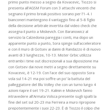
primo punto messo a segno da Kovacevic, Tiozzo si
presenta all’AGSM Forum con 3 attacchi vincenti che
segnano il primo break positivo sorano per l’1-4. I
bianconeri mantengono il vantaggio fino al 5-8 figlio
della decisione arbitrale invertita dal video check che
assegna il punto a Miskevich. Con Baranowicz al
servizio la Calzedonia pareggia i conti, ma dopo un
apparente punto a punto, Sora spinge sull’acceleratore
e con il muro di Gotsev ai danni di Randazzo è di nuovo
avanti di 3 lunghezze, 10-13. Mister Grbic utilizza
entrambi i time out discrezionali a sua diposizione ma
con Gotsev dai nove metri a segno direttamente su
Kovacevic, è 12-19. Con l’ace del suo opposto Sora
vola sul 14-21 ma poi soffre un po’ la battuta del
palleggiatore del Blu Volley che con un turno lungo 4
azioni riapre il set 19-21. Kalinin e Miskevich fanno
intravedere all’Armata Volsca presente sugli spalti la
fine del set sul 20-23 ma Ferreira a muro ripropone
prepotentemente i suoi 22-23. È di Tiozzo il colpo che