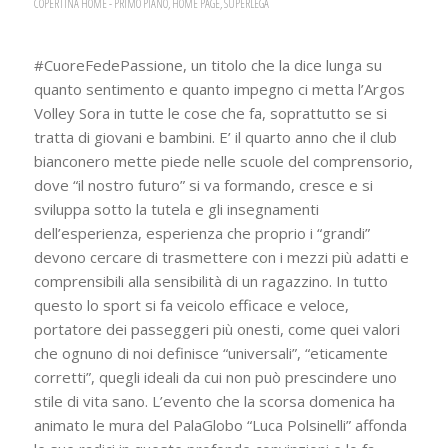
COPERTINA HOME - PRIMO PIANO
,
HOME PAGE
,
SUPERLEGA
#CuoreFedePassione, un titolo che la dice lunga su
quanto sentimento e quanto impegno ci metta l’Argos
Volley Sora in tutte le cose che fa, soprattutto se si
tratta di giovani e bambini. E’ il quarto anno che il club
bianconero mette piede nelle scuole del comprensorio,
dove “il nostro futuro” si va formando, cresce e si
sviluppa sotto la tutela e gli insegnamenti
dell’esperienza, esperienza che proprio i “grandi”
devono cercare di trasmettere con i mezzi più adatti e
comprensibili alla sensibilità di un ragazzino. In tutto
questo lo sport si fa veicolo efficace e veloce,
portatore dei passeggeri più onesti, come quei valori
che ognuno di noi definisce “universali”, “eticamente
corretti”, quegli ideali da cui non può prescindere uno
stile di vita sano. L’evento che la scorsa domenica ha
animato le mura del PalaGlobo “Luca Polsinelli” affonda