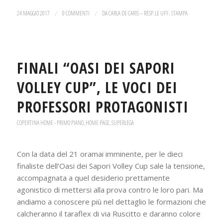
24 MAGGIO 2017
/
0 COMMENTI
/
DA
CARLA DE CARIS – RESP.LE UFF. STAMPA
FINALI “OASI DEI SAPORI
VOLLEY CUP”, LE VOCI DEI
PROFESSORI PROTAGONISTI
COPERTINA HOME - PRIMO PIANO
,
HOME PAGE
,
SUPERLEGA
Con la data del 21 oramai imminente, per le dieci
finaliste dell’Oasi dei Sapori Volley Cup sale la tensione,
accompagnata a quel desiderio prettamente
agonistico di mettersi alla prova contro le loro pari. Ma
andiamo a conoscere più nel dettaglio le formazioni che
calcheranno il taraflex di via Ruscitto e daranno colore