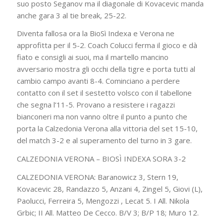
suo posto Seganov ma il diagonale di Kovacevic manda
anche gara 3 al tie break, 25-22.
Diventa fallosa ora la BioSì Indexa e Verona ne
approfitta per il 5-2. Coach Colucci ferma il gioco e dà
fiato e consigli ai suoi, ma il martello mancino
avversario mostra gli occhi della tigre e porta tutti al
cambio campo avanti 8-4. Cominciano a perdere
contatto con il set il sestetto volsco con il tabellone
che segna l’11-5. Provano a resistere i ragazzi
bianconeri ma non vanno oltre il punto a punto che
porta la Calzedonia Verona alla vittoria del set 15-10,
del match 3-2 e al superamento del turno in 3 gare.
CALZEDONIA VERONA – BIOSÌ INDEXA SORA 3-2
CALZEDONIA VERONA: Baranowicz 3, Stern 19,
Kovacevic 28, Randazzo 5, Anzani 4, Zingel 5, Giovi (L),
Paolucci, Ferreira 5, Mengozzi , Lecat 5. I All. Nikola
Grbic; II All. Matteo De Cecco. B/V 3; B/P 18; Muro 12.