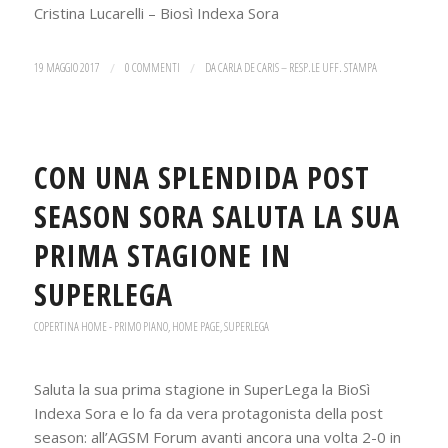
Cristina Lucarelli – Biosì Indexa Sora
19 MAGGIO 2017
/
0 COMMENTI
/
DA
CARLA DE CARIS – RESP.LE UFF. STAMPA
CON UNA SPLENDIDA POST
SEASON SORA SALUTA LA SUA
PRIMA STAGIONE IN
SUPERLEGA
COPERTINA HOME - PRIMO PIANO
,
HOME PAGE
,
SUPERLEGA
Saluta la sua prima stagione in SuperLega la BioSì
Indexa Sora e lo fa da vera protagonista della post
season: all’AGSM Forum avanti ancora una volta 2-0 in