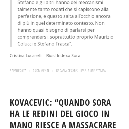
Stefano e gli altri hanno dei meccanismi
talmente tanto rodati che si capiscono alla
perfezione, e questo salta all’occhio ancora
di più in quel determinato contesto. Non
hanno quasi bisogno di parlarsi per
comprendersi, soprattutto proprio Maurizio
Colucci e Stefano Frasca”.
Cristina Lucarelli – Biosì Indexa Sora
5 APRILE 2017
/
0 COMMENTI
/
DA
CARLA DE CARIS – RESP.LE UFF. STAMPA
KOVACEVIC: “QUANDO SORA
HA LE REDINI DEL GIOCO IN
MANO RIESCE A MASSACRARE