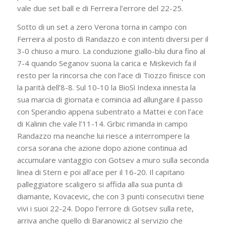
vale due set ball e di Ferreira l’errore del 22-25.
Sotto di un set a zero Verona torna in campo con
Ferreira al posto di Randazzo e con intenti diversi per il
3-0 chiuso a muro. La conduzione giallo-blu dura fino al
7-4 quando Seganov suona la carica e Miskevich fa il
resto per la rincorsa che con l’ace di Tiozzo finisce con
la parità dell’8-8. Sul 10-10 la BioSì Indexa innesta la
sua marcia di giornata e comincia ad allungare il passo
con Sperandio appena subentrato a Mattei e con l’ace
di Kalinin che vale l’11-14. Grbic rimanda in campo
Randazzo ma neanche lui riesce a interrompere la
corsa sorana che azione dopo azione continua ad
accumulare vantaggio con Gotsev a muro sulla seconda
linea di Stern e poi all’ace per il 16-20. Il capitano
palleggiatore scaligero si affida alla sua punta di
diamante, Kovacevic, che con 3 punti consecutivi tiene
vivi i suoi 22-24. Dopo l’errore di Gotsev sulla rete,
arriva anche quello di Baranowicz al servizio che