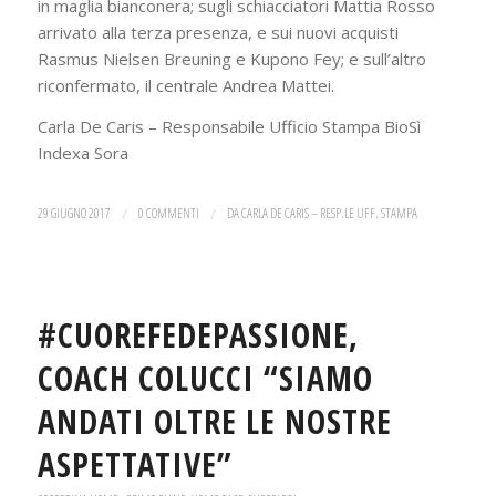
in maglia bianconera; sugli schiacciatori Mattia Rosso
arrivato alla terza presenza, e sui nuovi acquisti
Rasmus Nielsen Breuning e Kupono Fey; e sull’altro
riconfermato, il centrale Andrea Mattei.
Carla De Caris – Responsabile Ufficio Stampa BioSì
Indexa Sora
29 GIUGNO 2017
/
0 COMMENTI
/
DA
CARLA DE CARIS – RESP.LE UFF. STAMPA
#CUOREFEDEPASSIONE,
COACH COLUCCI “SIAMO
ANDATI OLTRE LE NOSTRE
ASPETTATIVE”