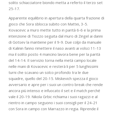
solito schiacciatore biondo metta a referto il terzo set
25-17.
Apparente equilibrio in apertura della quarta frazione di
gioco che Sora sblocca subito con Mattei, 3-5.
Kovacevic a muro mette tutto in parità 6-6 e la prima
intenzione di Tiozzo seguita dal muro di Zingel ai danni
di Gotsev la mantiene per il 9-9. Due colpi da manuale
di Kalinin fanno rimettere il naso avanti ai volsci 11-13
ma il solito posto 4 mancino lavora bene per la parità
del 14-14. Il servizio torna nella metà campo locale
nelle mani di Kovacevic e resterà li per 5 lunghissimi
turni che scavano un solco profondo tra le due
squadre, quello del 20-15. Miskevich spezza il gioco
avversario e apre per i suoi un contro break che rende
ancora più intenso e infuocato il set e il match perché
vale il 20-19. Nikola Grbic richiama i suoi ragazzi e al
rientro in campo seguono i suoi consigli per il 24-21
con Sora in campo con Marrazzo in regia. Riprende il