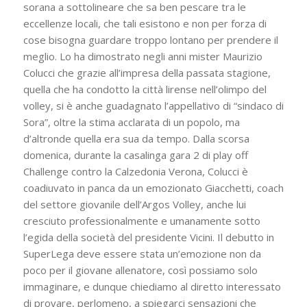
sorana a sottolineare che sa ben pescare tra le
eccellenze locali, che tali esistono e non per forza di
cose bisogna guardare troppo lontano per prendere il
meglio. Lo ha dimostrato negli anni mister Maurizio
Colucci che grazie all’impresa della passata stagione,
quella che ha condotto la città lirense nell’olimpo del
volley, si è anche guadagnato l’appellativo di “sindaco di
Sora”, oltre la stima acclarata di un popolo, ma
d’altronde quella era sua da tempo. Dalla scorsa
domenica, durante la casalinga gara 2 di play off
Challenge contro la Calzedonia Verona, Colucci è
coadiuvato in panca da un emozionato Giacchetti, coach
del settore giovanile dell’Argos Volley, anche lui
cresciuto professionalmente e umanamente sotto
l’egida della società del presidente Vicini. Il debutto in
SuperLega deve essere stata un’emozione non da
poco per il giovane allenatore, così possiamo solo
immaginare, e dunque chiediamo al diretto interessato
di provare, perlomeno, a spiegarci sensazioni che