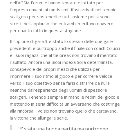
dell’AGSM Forum e hanno tentato e lottato per
l’impresa davanti ai tantissimi tifosi arrivati nel tempio
scaligero per sostenerli e tutti insieme poi si sono
stretti nell’applauso che entrambi meritano davvero
per quanto fatto in questa stagione.
Il copione di gara 3 è stato lo stesso delle due gare
precedenti e purtroppo anche il finale con coach Colucci
e i suoi ragazzi che al tie break non trovano il meritato
risultato. Ancora una BioSì Indexa Sora determinata,
consapevole dei propri mezzi che utilizza per
imprimere il suo ritmo al gioco e per correre veloce
verso il suo obiettivo senza farsi distrarre da nulla
neanche dall’esperienza degli uomini di spessore
scaligeri. Tenendo sempre in mano le redini del gioco e
mettendo in seria difficoltà un avversario che costringe
alla rincorsa, i volsci non trovano quello che cercavano,
la vittoria che allunga la serie.
“E’ stata una buona partita ma purtroppo