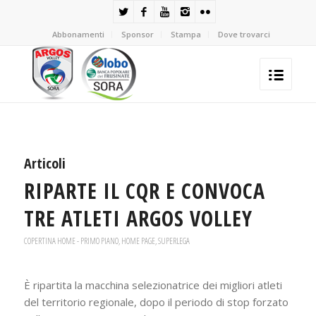
Abbonamenti
Sponsor
Stampa
Dove trovarci
Articoli
RIPARTE IL CQR E CONVOCA
TRE ATLETI ARGOS VOLLEY
COPERTINA HOME - PRIMO PIANO
,
HOME PAGE
,
SUPERLEGA
È ripartita la macchina selezionatrice dei migliori atleti
del territorio regionale, dopo il periodo di stop forzato