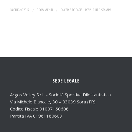
18 GIUGNO 2017
/
0 COMMENTI
/
DA
CARLA DE CARIS – RESP.LE UFF. STAMPA
SEDE LEGALE
Argos Volley S.r.l. – Società Sportiva Dilettantistica
Via Michele Biancale, 30 – 03039 Sora (FR)
Codice Fiscale 91007160608
Partita IVA 01961180609