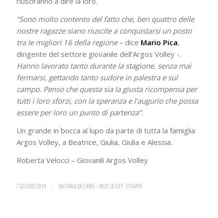
riusciranno a dire la loro.
“Sono molto contento del fatto che, ben quattro delle
nostre ragazze siano riuscite a conquistarsi un posto
tra le migliori 16 della regione –
dice
Mario Pica
,
dirigente del settore giovanile dell’Argos Volley
-.
Hanno lavorato tanto durante la stagione, senza mai
fermarsi, gettando tanto sudore in palestra e sul
campo. Penso che questa sia la giusta ricompensa per
tutti i loro sforzi, con la speranza e l’augurio che possa
essere per loro un punto di partenza”.
Un grande in bocca al lupo da parte di tutta la famiglia
Argos Volley, a Beatrice, Giulia, Giulia e Alessia.
Roberta Velocci – Giovanili Argos Volley
7 GIUGNO 2019
/
DA
CARLA DE CARIS – RESP.LE UFF. STAMPA