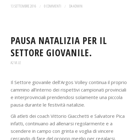
13 SETTEMBRE 2016
/
0 COMMENTI
/
DA
ADMIN
PAUSA NATALIZIA PER IL
SETTORE GIOVANILE.
A2 M.LE
Il Settore giovanile dell’Argos Volley continua il proprio
cammino all’interno dei rispettivi campionati provinciali
e interprovinciali prendendosi solamente una piccola
pausa durante le festività natalizie.
Gli atleti dei coach Vittorio Giacchetti e Salvatore Pica
infatti, continuano ad allenarsi regolarmente e a
scendere in campo con grinta e voglia di vincere
cercando di fare del proprio meglio per regalarsi,