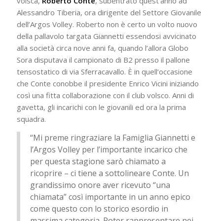
volsca,
Roberto Conte
, subentrato quest’anno ad
Alessandro Tiberia, ora dirigente del Settore Giovanile
dell’Argos Volley. Roberto non è certo un volto nuovo
della pallavolo targata Giannetti essendosi avvicinato
alla società circa nove anni fa, quando l’allora Globo
Sora disputava il campionato di B2 presso il pallone
tensostatico di via Sferracavallo. È in quell’occasione
che Conte conobbe il presidente Enrico Vicini iniziando
così una fitta collaborazione con il club volsco. Anni di
gavetta, gli incarichi con le giovanili ed ora la prima
squadra.
“Mi preme ringraziare la Famiglia Giannetti e
l’Argos Volley per l’importante incarico che
per questa stagione sarò chiamato a
ricoprire – ci tiene a sottolineare Conte. Un
grandissimo onore aver ricevuto “una
chiamata” così importante in un anno epico
come questo con lo storico esordio in
massima categoria. Poter rappresentare nei