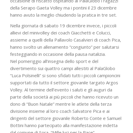
occasione di riscatto ospitando al PalaGlobo i ragazzi
della Serapo Gaeta Volley ma i pontini il 23 dicembre
hanno avuto la meglio chiudendo la pratica in tre set.
Nella giornata di sabato 19 dicembre invece, i piccoli
allievi del minivolley dei coach Giacchetti e Colucci,
assieme a quelli della Pallavolo Casalvieri di coach Pica,
hanno svolto un allenamento “congiunto” per salutarsi
festeggiando in occasione della pausa natalizia.
Nel pomeriggio all’insegna dello sport e del
divertimento sui quattro campi allestiti al PalaGlobo
“Luca Polsinelli” si sono sfidati tutti i piccoli campioncini
supportati da tutto il settore giovanile targato Argos
Volley. Al termine dell’evento i saluti e gli auguri da
parte della società ai più piccoli che hanno ricevuto un
dono di “Buon Natale” mentre le atlete della terza
divisione insieme al loro coach Salvatore Pica e ai
dirigenti del settore giovanile Roberto Conte e Samuel
Bottini hanno partecipato alla manifestazione indetta
dal comune di Sora, “Mille luci per la Pace”.