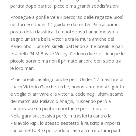
partita dopo partita, piccole ma grandi soddisfazioni.
Prosegue a gonfie vele il percorso delle ragazze Biosì
nel torneo Under 14 guidate da mister Pica al primo
posto della classifica. Le quote rosa hanno messo a
segno un’altra bella vittoria tra le mura amiche del
PalaGlobo “Luca Polsinelli” battendo al tie break le pari
età della GLM Boville Volley. Cedono due set dunque le
piccole sorane ma non il primato ancora ben saldo tra
le loro mani.
E’ tie-break casalingo anche per l’Under 17 maschile di
coach Vittorio Giacchetti che, nonostante mostri grinta
e voglia di arrivare alla vittoria, cede negli ultimi scambi
del match alla Pallavolo Anagni, riuscendo però a
conquistare un punto importante per il morale.
Nella gara successiva però, in trasferta contro la
Pallavolo Ripi, lo stesso sestetto è riuscito a imporsi
con un netto 3-0 portando a casa altri tre ottimi punti.