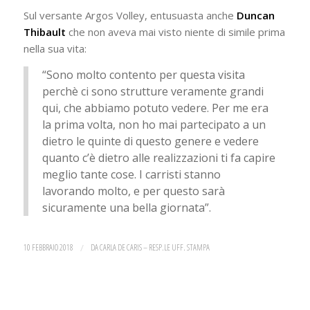
Sul versante Argos Volley, entusuasta anche
Duncan
Thibault
che non aveva mai visto niente di simile prima
nella sua vita:
“Sono molto contento per questa visita
perchè ci sono strutture veramente grandi
qui, che abbiamo potuto vedere. Per me era
la prima volta, non ho mai partecipato a un
dietro le quinte di questo genere e vedere
quanto c’è dietro alle realizzazioni ti fa capire
meglio tante cose. I carristi stanno
lavorando molto, e per questo sarà
sicuramente una bella giornata”.
10 FEBBRAIO 2018
/
DA
CARLA DE CARIS – RESP.LE UFF. STAMPA