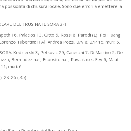
ma possibilità di chiusura locale. Sono due errori a emettere la
LARE DEL FRUSINATE SORA 3-1
eth 16, Palacios 13, Gitto 5, Rossi 8, Parodi (L), Pei Huang,
Lorenzo Tubertini; II All. Andrea Pozzi. B/V 8; B/P 15; muri: 5.
 Kedzierski 3, Petkovic 29, Caneschi 7, Di Martino 5, De
azzo, Bermudez n.e., Esposito n.e., Rawiak n.e., Fey 6, Mauti
P 11; muri: 6.
); 28-26 (’35)
lobo Banca Popolare del Frusinate Sora