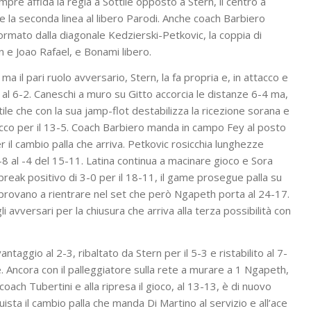
pre affida la regia a Sottile opposto a Stern, il centro a
 e la seconda linea al libero Parodi. Anche coach Barbiero
ormato dalla diagonale Kedzierski-Petkovic, la coppia di
 e Joao Rafael, e Bonami libero.
 ma il pari ruolo avversario, Stern, la fa propria e, in attacco e
ne al 6-2. Caneschi a muro su Gitto accorcia le distanze 6-4 ma,
ottile che con la sua jamp-flot destabilizza la ricezione sorana e
acco per il 13-5. Coach Barbiero manda in campo Fey al posto
r il cambio palla che arriva. Petkovic rosicchia lunghezze
 -8 al -4 del 15-11. Latina continua a macinare gioco e Sora
i break positivo di 3-0 per il 18-11, il game prosegue palla su
 provano a rientrare nel set che però Ngapeth porta al 24-17.
i avversari per la chiusura che arriva alla terza possibilità con
antaggio al 2-3, ribaltato da Stern per il 5-3 e ristabilito al 7-
. Ancora con il palleggiatore sulla rete a murare a 1 Ngapeth,
coach Tubertini e alla ripresa il gioco, al 13-13, è di nuovo
uista il cambio palla che manda Di Martino al servizio e all’ace