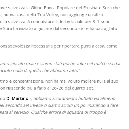
iave salvezza la Globo Banca Popolare del Frusinate Sora che
na, nuova casa della Top Volley, non aggiunge un altro
o la salvezza. A conquistare il derby laziale per 3-1 sono i
 Sora ha iniziato a giocare dal secondo set e ha battagliato
a consapevolezza necessaria per riportare punti a casa, come
iamo giocato male e siamo stati poche volte nel match sia dal
iaciuto nulla di quello che abbiamo fatto”.
 ritmo e concentrazione, non ha mai voluto mollare nulla al suo
on riuscendo più a farlo al 26-26 del quarto set.
aldo
Di Martino
-, abbiamo sicuramento buttato via almeno
el secondo set invece ci siamo sciolti un po’ iniziando a fare
lata al servizio. Qualche errore di squadra di troppo è