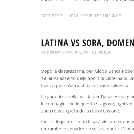
9 DICEMBRE 2018
/
DA
CARLA DE CARIS – RESP.LE UFF. STAMPA
LATINA VS SORA, DOMEN
COPERTINA HOME - PRIMO PIANO
,
HOME PAGE
,
SUPERLEGA
Dopo la classicissima, per Globo Banca Popol
18, al Palazzetto dello Sport di Cisterna di La
Colucci per un’altra sfida in chiave salvezza.
La gara di cartello, valida per l’undicesima g
le compagini che in questa stagione, ogni volt
zona rossa, quella della retrocessione.
Indice di quanto il match sarà vissuto intensame
entrambe le squadre raccolte a quota 10 punt