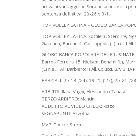
arriva ai vantaggi con Sora ad annullare la pri
sentenza definitiva, 28-26 e 3-1.
TOP VOLLEY LATINA – GLOBO BANCA POPO
TOP VOLLEY LATINA: Sottile 3, Stern 19, Ngap
Gavenda, Barone 4, Caccioppola (L) n.e.. I All. 
GLOBO BANCA POPOLARE DEL FRUSINATE SORA:
Barros Ferreira 15, Nielsen, Bonami (L), Marr
(L) n.e.. I All. Barbiero; II All. Colucci. B/V 3; B/
PARZIALI: 25-19 (‘24); 19-25 (‘27); 25-21 (‘28
ARBITRI: Ilaria Vagni, Alessandro Tanasi.
TERZO ARBITRO: Mancini.
ADDETTO AL VIDEO CHECK: Rizzo.
SEGNAPUNTI: Azzolina.
MVP: Toncek Stern.
Carla De Caris – Responsabile Uff. Stampa G