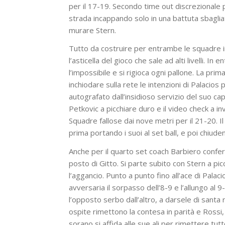
per il 17-19. Secondo time out discrezionale p
strada incappando solo in una battuta sbagliat
murare Stern.
Tutto da costruire per entrambe le squadre i
l’asticella del gioco che sale ad alti livelli. 
l’impossibile e si rigioca ogni pallone. La pr
inchiodare sulla rete le intenzioni di Palacios 
autografato dall’insidioso servizio del suo ca
Petkovic a picchiare duro e il video check a i
Squadre fallose dai nove metri per il 21-20. Il
prima portando i suoi al set ball, e poi chiud
Anche per il quarto set coach Barbiero confer
posto di Gitto. Si parte subito con Stern a pic
l’aggancio. Punto a punto fino all’ace di Palaci
avversaria il sorpasso dell’8-9 e l’allungo al 
l’opposto serbo dall’altro, a darsele di santa
ospite rimettono la contesa in parità e Rossi, 
sorano si affida alle sue ali per rimettere tut