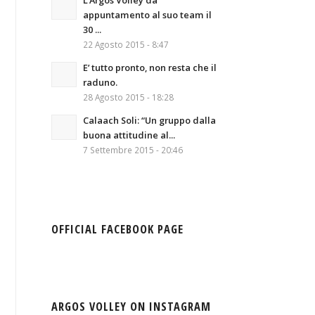
L’Argos Volley da
appuntamento al suo team il
30 ...
22 Agosto 2015 - 8:47
E’ tutto pronto, non resta che il
raduno.
28 Agosto 2015 - 18:28
Calaach Soli: “Un gruppo dalla
buona attitudine al...
7 Settembre 2015 - 20:46
OFFICIAL FACEBOOK PAGE
ARGOS VOLLEY ON INSTAGRAM