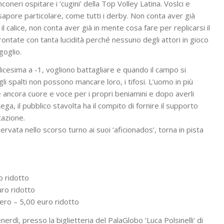
oneri ospitare i ‘cugini’ della Top Volley Latina. Voslci e
dal sapore particolare, come tutti i derby. Non conta aver già
 il calice, non conta aver già in mente cosa fare per replicarsi il
ontate con tanta lucidità perché nessuno degli attori in gioco
goglio.
cesima a -1, vogliono battagliare e quando il campo si
ugli spalti non possono mancare loro, i tifosi. L’uomo in più
e ancora cuore e voce per i propri beniamini e dopo averli
a, il pubblico stavolta ha il compito di fornire il supporto
tazione.
rvata nello scorso turno ai suoi ‘aficionados’, torna in pista
o ridotto
ro ridotto
o – 5,00 euro ridotto
venerdì, presso la biglietteria del PalaGlobo ‘Luca Polsinelli’ di