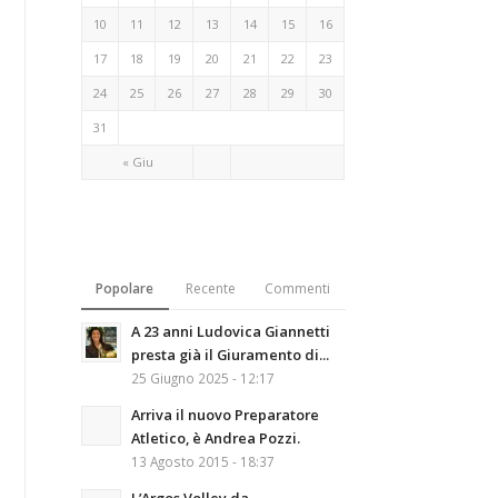
10
11
12
13
14
15
16
17
18
19
20
21
22
23
24
25
26
27
28
29
30
31
« Giu
Popolare
Recente
Commenti
A 23 anni Ludovica Giannetti
presta già il Giuramento di...
25 Giugno 2025 - 12:17
Arriva il nuovo Preparatore
Atletico, è Andrea Pozzi.
13 Agosto 2015 - 18:37