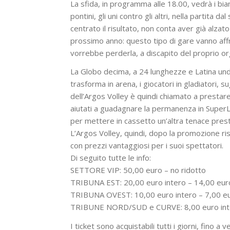
La sfida, in programma alle 18.00, vedrà i bianc
pontini, gli uni contro gli altri, nella partita 
centrato il risultato, non conta aver già alzato
prossimo anno: questo tipo di gare vanno affr
vorrebbe perderla, a discapito del proprio or
La Globo decima, a 24 lunghezze e Latina undi
trasforma in arena, i giocatori in gladiatori, s
dell’Argos Volley è quindi chiamato a prestar
aiutati a guadagnare la permanenza in SuperLeg
per mettere in cassetto un’altra tenace pres
L’Argos Volley, quindi, dopo la promozione rise
con prezzi vantaggiosi per i suoi spettatori.
Di seguito tutte le info:
SETTORE VIP: 50,00 euro – no ridotto
TRIBUNA EST: 20,00 euro intero – 14,00 eur
TRIBUNA OVEST: 10,00 euro intero – 7,00 eu
TRIBUNE NORD/SUD e CURVE: 8,00 euro inter
I ticket sono acquistabili tutti i giorni, fino a 