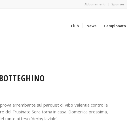
Abbonamenti
Sponsor
Club
News
Campionato
L BOTTEGHINO
a prova arrembante sul parquet di Vibo Valentia contro la
are del Frusinate Sora torna in casa. Domenica prossima,
del tanto atteso ‘derby laziale’.