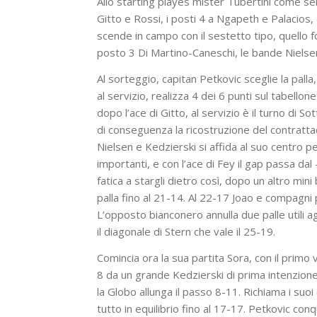
Allo starting playes mister Tubertini come sem
Gitto e Rossi, i posti 4 a Ngapeth e Palacios,
scende in campo con il sestetto tipo, quello f
posto 3 Di Martino-Caneschi, le bande Nielsen
Al sorteggio, capitan Petkovic sceglie la palla,
al servizio, realizza 4 dei 6 punti sul tabello
dopo l’ace di Gitto, al servizio è il turno di S
di conseguenza la ricostruzione del contratt
Nielsen e Kedzierski si affida al suo centro pe
importanti, e con l’ace di Fey il gap passa dal
fatica a stargli dietro così, dopo un altro min
palla fino al 21-14. Al 22-17 Joao e compagni
L’opposto bianconero annulla due palle utili agl
il diagonale di Stern che vale il 25-19.
Comincia ora la sua partita Sora, con il primo v
8 da un grande Kedzierski di prima intenzione
la Globo allunga il passo 8-11. Richiama i suoi 
tutto in equilibrio fino al 17-17. Petkovic conq