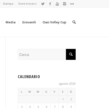
Stampa
Dove trovarci
Media
Giovanili
Oasi Volley Cup
CALENDARIO
agosto 2026
L
M
M
G
V
S
D
1
2
3
4
5
6
7
8
9