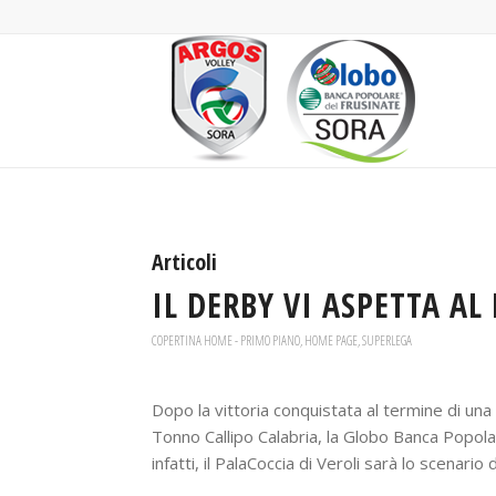
Articoli
IL DERBY VI ASPETTA A
COPERTINA HOME - PRIMO PIANO
,
HOME PAGE
,
SUPERLEGA
Dopo la vittoria conquistata al termine di un
Tonno Callipo Calabria, la Globo Banca Popol
infatti, il PalaCoccia di Veroli sarà lo scenario 