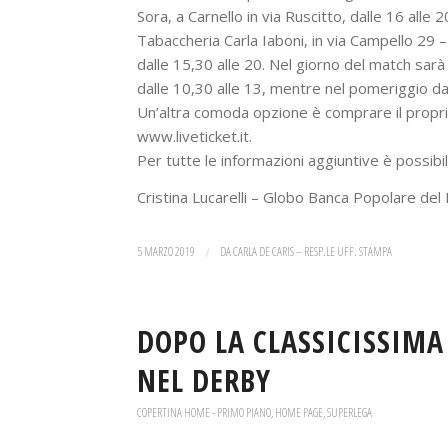
Sora, a Carnello in via Ruscitto, dalle 16 alle
Tabaccheria Carla Iaboni, in via Campello 29 – M
dalle 15,30 alle 20. Nel giorno del match sarà
dalle 10,30 alle 13, mentre nel pomeriggio dal
Un’altra comoda opzione è comprare il proprio 
www.liveticket.it.
Per tutte le informazioni aggiuntive è possi
Cristina Lucarelli – Globo Banca Popolare del
5 MARZO 2019
/
DA
CARLA DE CARIS – RESP.LE UFF. STAMPA
DOPO LA CLASSICISSIMA
NEL DERBY
COPERTINA HOME - PRIMO PIANO
,
HOME PAGE
,
SUPERLEGA