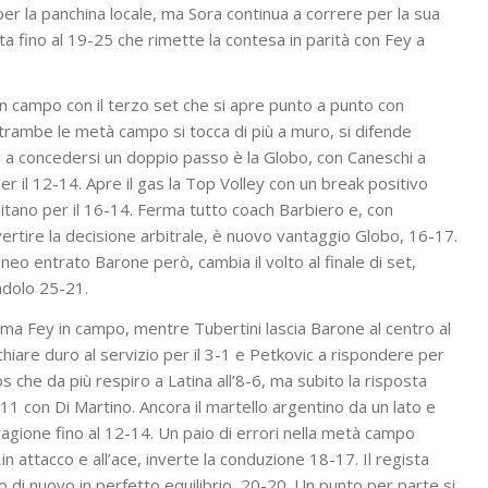
er la panchina locale, ma Sora continua a correre per la sua
a fino al 19-25 che rimette la contesa in parità con Fey a
n campo con il terzo set che si apre punto a punto con
In entrambe le metà campo si tocca di più a muro, si difende
ima a concedersi un doppio passo è la Globo, con Caneschi a
per il 12-14. Apre il gas la Top Volley con un break positivo
pitano per il 16-14. Ferma tutto coach Barbiero e, con
nvertire la decisione arbitrale, è nuovo vantaggio Globo, 16-17.
 neo entrato Barone però, cambia il volto al finale di set,
endolo 25-21.
ma Fey in campo, mentre Tubertini lascia Barone al centro al
chiare duro al servizio per il 3-1 e Petkovic a rispondere per
os che da più respiro a Latina all’8-6, ma subito la risposta
9-11 con Di Martino. Ancora il martello argentino da un lato e
 ragione fino al 12-14. Un paio di errori nella metà campo
in attacco e all’ace, inverte la conduzione 18-17. Il regista
to di nuovo in perfetto equilibrio, 20-20. Un punto per parte si