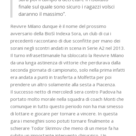
finale sul quale sono sicuro i ragazzi volsci
daranno il massimo”.
Revivre Milano dunque è il nome del prossimo
avversario della BioSì Indexa Sora, un club di cui i
precedenti raccontano di due sconfitte per mano dei
sorani negli scontri andati in scena in Serie A2 nel 2013.
Il turno infrasettimanale ha sbloccato la Revivre Milano
da una lunga astinenza di vittorie che perdurava dalla
seconda giornata di campionato, solo nella prima infatti
era andata a punti in trasferta a Molfetta per poi
prendere un altro solamente alla sesta a Piacenza.
Il successo netto di mercoledì sera contro Padova ha
portato molto morale nella squadra di coach Monti che
comunque in tutto questo periodo non ha mai smesso
di lottare e giocare per tornare a vincere. In questa
gara i meneghini sono potuti tornare finalmente a
schierare Todor Skrimov che meno di un mese fa ha
subito un importante intervento chirurgico. Un