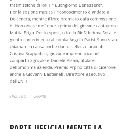
trasmissione di Rai 1 “ Buongiorno Benessere”.
Per la sezione musica il riconoscimento è andato a
Dolcenera, mentre il libro premiato dalla commissione
è “Non odiare me” opera prima del giovane cantautore
Mattia Briga. Per lo sport, oltre la BioSì Indexa Sora, è
giunto conferimento al judoka Angelo Parisi. Sono state
chiamate in causa anche due eccellenze arpinati:
Cristina Scappaticci, giovane imprenditrice nel
comparto agricolo e Daniele Pisani, titolare
dell’omonima azienda. Premio Arpino Città di Cicerone
anche a Giovanni Bastianelli, Direttore esecutivo
dell’ENIT.
2 AGOSTO 2016
/
DA
ADMIN
PARTE UFFICIALMENTE LA