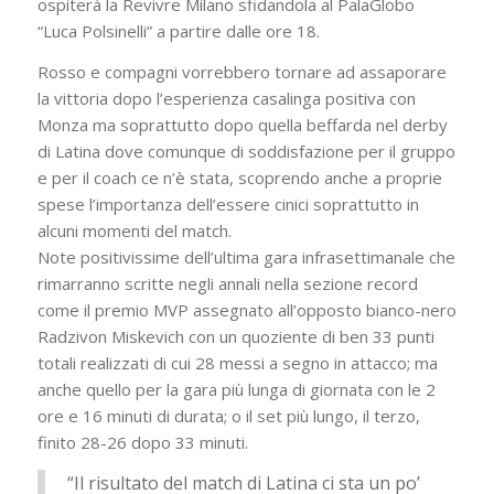
ospiterà la Revivre Milano sfidandola al PalaGlobo
“Luca Polsinelli” a partire dalle ore 18.
Rosso e compagni vorrebbero tornare ad assaporare
la vittoria dopo l’esperienza casalinga positiva con
Monza ma soprattutto dopo quella beffarda nel derby
di Latina dove comunque di soddisfazione per il gruppo
e per il coach ce n’è stata, scoprendo anche a proprie
spese l’importanza dell’essere cinici soprattutto in
alcuni momenti del match.
Note positivissime dell’ultima gara infrasettimanale che
rimarranno scritte negli annali nella sezione record
come il premio MVP assegnato all’opposto bianco-nero
Radzivon Miskevich con un quoziente di ben 33 punti
totali realizzati di cui 28 messi a segno in attacco; ma
anche quello per la gara più lunga di giornata con le 2
ore e 16 minuti di durata; o il set più lungo, il terzo,
finito 28-26 dopo 33 minuti.
“Il risultato del match di Latina ci sta un po’