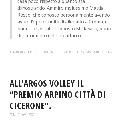
casa poco rispetto a quanto sta
dimostrando. Ammiro moltissimo Mattia
Rosso, che conosco personalmente avendo
avuto l’opportunità di allenarlo a Crema, e
hanno azzeccato l’opposto Miskevich, punto
di riferimento del loro attacco”.
11 NOVEMBRE 2016
/
0 COMMENTI
/
DA
CARLA DE CARIS – RESP.LE UFF. STAMPA
ALL’ARGOS VOLLEY IL
“PREMIO ARPINO CITTÀ DI
CICERONE”.
A2 M.LE
,
HOME PAGE