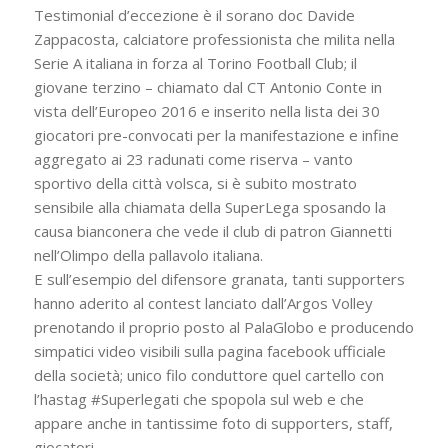
Testimonial d’eccezione è il sorano doc Davide
Zappacosta, calciatore professionista che milita nella
Serie A italiana in forza al Torino Football Club; il
giovane terzino – chiamato dal CT Antonio Conte in
vista dell’Europeo 2016 e inserito nella lista dei 30
giocatori pre-convocati per la manifestazione e infine
aggregato ai 23 radunati come riserva – vanto
sportivo della città volsca, si è subito mostrato
sensibile alla chiamata della SuperLega sposando la
causa bianconera che vede il club di patron Giannetti
nell’Olimpo della pallavolo italiana.
E sull’esempio del difensore granata, tanti supporters
hanno aderito al contest lanciato dall’Argos Volley
prenotando il proprio posto al PalaGlobo e producendo
simpatici video visibili sulla pagina facebook ufficiale
della società; unico filo conduttore quel cartello con
l’hastag #Superlegati che spopola sul web e che
appare anche in tantissime foto di supporters, staff,
giocatori.