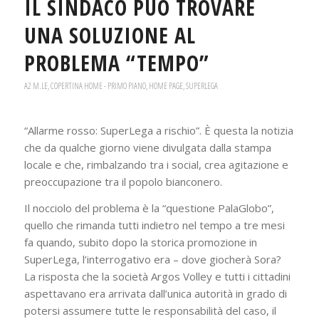
IL SINDACO PUÒ TROVARE
UNA SOLUZIONE AL
PROBLEMA “TEMPO”
A2 M.LE
,
COPERTINA HOME - PRIMO PIANO
,
HOME PAGE
,
SUPERLEGA
“Allarme rosso: SuperLega a rischio”. È questa la notizia
che da qualche giorno viene divulgata dalla stampa
locale e che, rimbalzando tra i social, crea agitazione e
preoccupazione tra il popolo bianconero.
Il nocciolo del problema è la “questione PalaGlobo”,
quello che rimanda tutti indietro nel tempo a tre mesi
fa quando, subito dopo la storica promozione in
SuperLega, l’interrogativo era – dove giocherà Sora?
La risposta che la società Argos Volley e tutti i cittadini
aspettavano era arrivata dall’unica autorità in grado di
potersi assumere tutte le responsabilità del caso, il