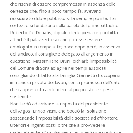
che rischia di essere compromessa in assenza delle
certezze che, fino a poco tempo fa, avevano
rassicurato club e pubblico, si fa sempre più irta. Tali
certezze si fondarono sulla parola del primo cittadino
Roberto De Donatis, il quale diede piena disponibilità
affinché il palazzetto sorano potesse essere
omologato in tempo utile; poco dopo però, in assenza
del sindaco, il consigliere delegato all’argomento in
questione, Massimiliano Bruni, dichiarò l’impossibilità
del Comune di Sora ad agire nei tempi auspicati,
consigliando di fatto alla famiglia Giannetti di occuparsi
in maniera privata dei lavori, con la promessa dell’ente
che rappresenta a rifondere al più presto le spese
sostenute.
Non tardò ad arrivare la risposta del presidente
dell’Argos, Enrico Vicini, che bocciò la “soluzione”
sostenendo l’impossibilità della società ad affrontare
ulteriori e ingenti costi, oltre che a provvedere
materialmente all’ampliamento, in quanto già creditrice