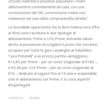
circuito liveticket è possibile acquistare i nostri
abbonamenti comodamente da casa, con una
commissione del 5%, commissione invece non
trattenuta nel caso della compravendita diretta”.
Le incredibile opportunità che la Biosì Indexa Sora offre
ai tifosi sono racchiuse in due tipologie di
abbonamento: Prime e U16 Prime; entrambi danno
diritto ai possessori di scegliere il posto che vorranno
occupare per tutte le gare casalinghe al PalaGlobo
“Luca Polsinelli” a un prezzo partita vantaggioso,
€13,85 per Prime – per un costo stagionale di €180 -,
e €5,40 per U16 Prime – per un costo stagionale di
€70 – dedicato ai ragazzi fino ai 16 anni e acquistabile
solo in abbinamento con Prime. E tu cosa aspetti?
#Superlegati!
10 AGOSTO 2016
/
DA
ADMIN