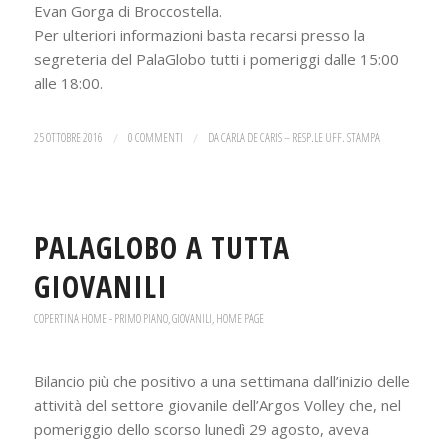
Evan Gorga di Broccostella.
Per ulteriori informazioni basta recarsi presso la
segreteria del PalaGlobo tutti i pomeriggi dalle 15:00
alle 18:00.
25 OTTOBRE 2016
/
0 COMMENTI
/
DA
CARLA DE CARIS – RESP.LE UFF. STAMPA
PALAGLOBO A TUTTA
GIOVANILI
COPERTINA HOME - PRIMO PIANO
,
GIOVANILI
,
HOME PAGE
Bilancio più che positivo a una settimana dall’inizio delle
attività del settore giovanile dell’Argos Volley che, nel
pomeriggio dello scorso lunedì 29 agosto, aveva