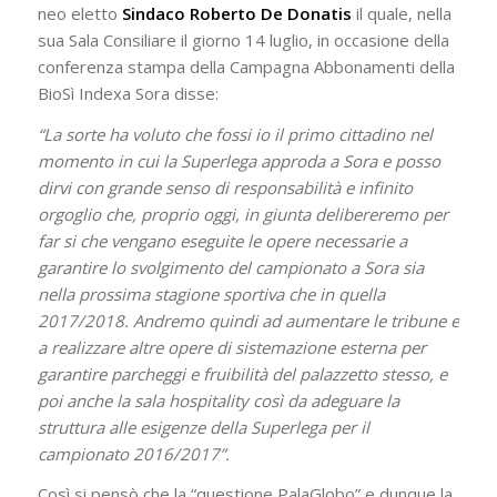
neo eletto
Sindaco Roberto De Donatis
il quale, nella
sua Sala Consiliare il giorno 14 luglio, in occasione della
conferenza stampa della Campagna Abbonamenti della
BioSì Indexa Sora disse:
“La sorte ha voluto che fossi io il primo cittadino nel
momento in cui la Superlega approda a Sora e posso
dirvi con grande senso di responsabilità e infinito
orgoglio che, proprio oggi, in giunta delibereremo per
far si che vengano eseguite le opere necessarie a
garantire lo svolgimento del campionato a Sora sia
nella prossima stagione sportiva che in quella
2017/2018. Andremo quindi ad aumentare le tribune e
a realizzare altre opere di sistemazione esterna per
garantire parcheggi e fruibilità del palazzetto stesso, e
poi anche la sala hospitality così da adeguare la
struttura alle esigenze della Superlega per il
campionato 2016/2017”.
Così si pensò che la “questione PalaGlobo” e dunque la